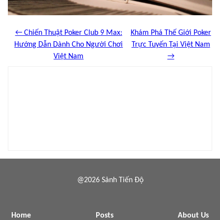
← Chiến Thuật Poker Club 9 Max:
Khám Phá Thế Giới Poker
Hướng Dẫn Dành Cho Người Chơi
Trực Tuyến Tại Việt Nam
Việt Nam
→
@2026 Sảnh Tiến Độ
Home
Posts
About Us