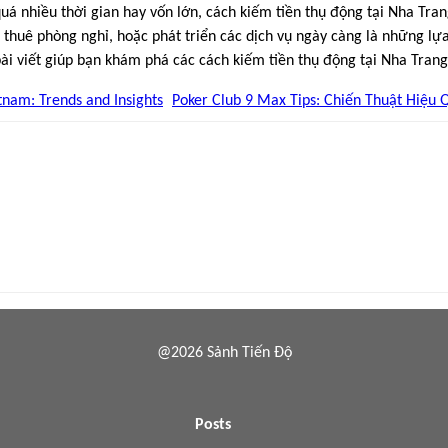
uá nhiều thời gian hay vốn lớn, cách kiếm tiền thụ động tại Nha Tran
o thuê phòng nghỉ, hoặc phát triển các dịch vụ ngày càng là những lự
bài viết giúp bạn khám phá các cách kiếm tiền thụ động tại Nha Tran
tnam: Trends and Insights
Poker Club 9 Max Tips: Chiến Thuật Hiệu
@2026 Sảnh Tiến Độ
Posts