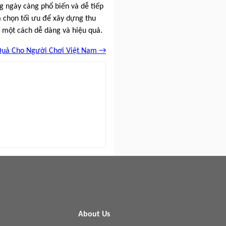
g ngày càng phổ biến và dễ tiếp
a chọn tối ưu để xây dựng thu
g một cách dễ dàng và hiệu quả.
 Quả Cho Người Chơi Việt Nam →
About Us