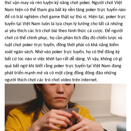
thử vận may và rèn luyện kỹ năng chơi poker. Người chơi Việt
Nam hiện có thể tham gia bất kỳ nền tảng poker trực tuyến nào
để có trải nghiệm chơi game thật sự thú vị. Hiện tại, poker trực
tuyến tại Việt Nam luôn là lựa chọn lý tưởng cho tất cả những
ai yêu thích các trò chơi bài theo hình thức cá cược. Để người
chơi có thể chinh phục, họ cần phân tích đầy đủ chiến lược và
luật chơi poker trực tuyến, đồng thời phải có khả năng kiểm
soát ngân sách. Nhờ vào poker trực tuyến, họ có thể đăng ký
bất cứ lúc nào vì việc khởi tạo rất dễ dàng. Vì vậy, không có gì
quá bất ngờ khi biết rằng poker trực tuyến tại Việt Nam đang
phát triển mạnh mẽ và có một cộng đồng đông đảo những
người thích chơi các trò chơi video trên internet.