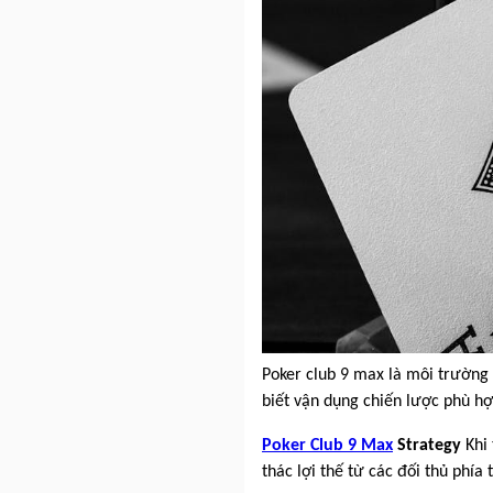
Poker club 9 max là môi trường 
biết vận dụng chiến lược phù hợ
Poker Club 9 Max
Strategy
Khi
thác lợi thế từ các đối thủ phía 