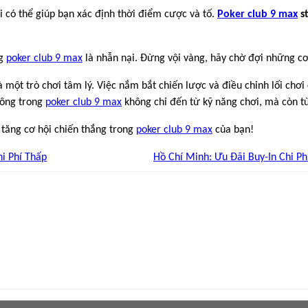
ài có thể giúp bạn xác định thời điểm cược và tố.
Poker club 9 max
st
ng
poker club 9 max
là nhẫn nại. Đừng vội vàng, hãy chờ đợi những cơ 
à một trò chơi tâm lý. Việc nắm bắt chiến lược và điều chỉnh lối chơi
công trong
poker club 9 max
không chỉ đến từ kỹ năng chơi, mà còn t
tăng cơ hội chiến thắng trong
poker club 9 max
của bạn!
i Phí Thấp
Hồ Chí Minh: Ưu Đãi Buy-In Chi P