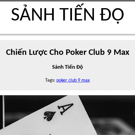
SẢNH TIẾN ĐỘ
Chiến Lược Cho Poker Club 9 Max
Sảnh Tiến Độ
Tags:
poker club 9 max