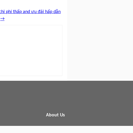
hi phí thấp and ưu đãi hấp dẫn
→
About Us