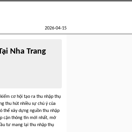
2026-04-15
ại Nha Trang
kiếm cơ hội tạo ra thu nhập thụ
àng thu hút nhiều sự chú ý của
có thể xây dựng nguồn thu nhập
ếp cận thông tin mới nhất, mở
ầu tư mang lại thu nhập thụ