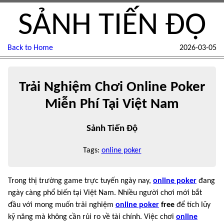
SẢNH TIẾN ĐỘ
Back to Home
2026-03-05
Trải Nghiệm Chơi Online Poker
Miễn Phí Tại Việt Nam
Sảnh Tiến Độ
Tags:
online poker
Trong thị trường game trực tuyến ngày nay,
online poker
đang
ngày càng phổ biến tại Việt Nam. Nhiều người chơi mới bắt
đầu với mong muốn trải nghiệm
online poker
free
để tích lũy
kỹ năng mà không cần rủi ro về tài chính. Việc chơi
online