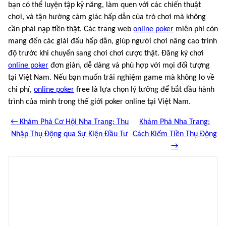
bạn có thể luyện tập kỹ năng, làm quen với các chiến thuật
chơi, và tận hưởng cảm giác hấp dẫn của trò chơi mà không
cần phải nạp tiền thật. Các trang web
online poker
miễn phí còn
mang đến các giải đấu hấp dẫn, giúp người chơi nâng cao trình
độ trước khi chuyển sang chơi chơi cược thật. Đăng ký chơi
online poker
đơn giản, dễ dàng và phù hợp với mọi đối tượng
tại Việt Nam. Nếu bạn muốn trải nghiệm game mà không lo về
chi phí,
online poker
free là lựa chọn lý tưởng để bắt đầu hành
trình của mình trong thế giới poker online tại Việt Nam.
← Khám Phá Cơ Hội Nha Trang: Thu
Khám Phá Nha Trang:
Nhập Thụ Động qua Sự Kiện Đầu Tư
Cách Kiếm Tiền Thụ Động
→