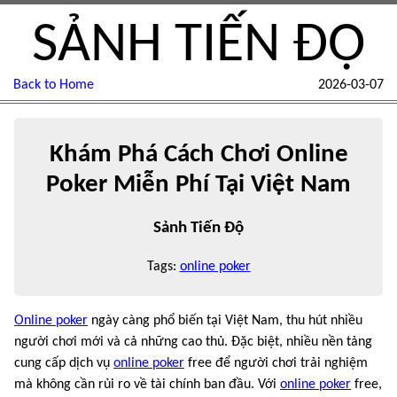
SẢNH TIẾN ĐỘ
Back to Home
2026-03-07
Khám Phá Cách Chơi Online
Poker Miễn Phí Tại Việt Nam
Sảnh Tiến Độ
Tags:
online poker
Online poker
ngày càng phổ biến tại Việt Nam, thu hút nhiều
người chơi mới và cả những cao thủ. Đặc biệt, nhiều nền tảng
cung cấp dịch vụ
online poker
free để người chơi trải nghiệm
mà không cần rủi ro về tài chính ban đầu. Với
online poker
free,